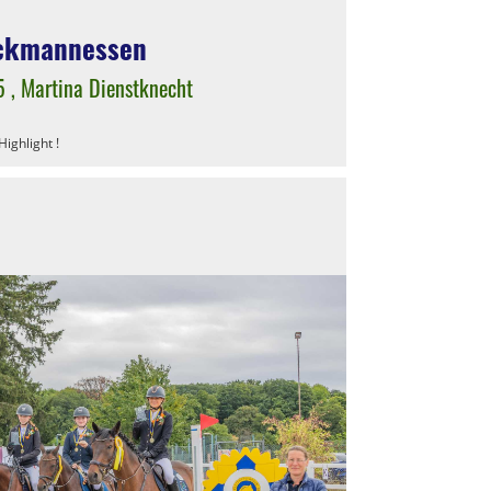
ckmannessen
5
, Martina Dienstknecht
ighlight !