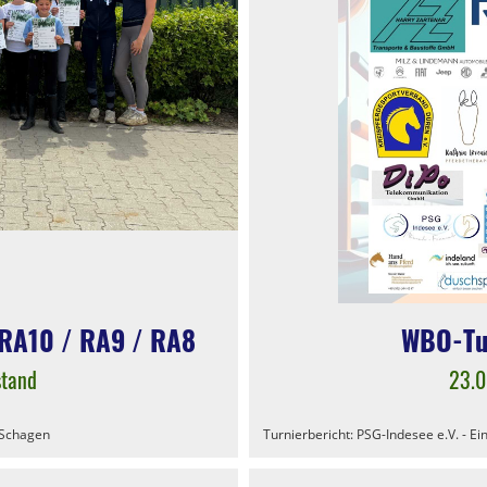
 RA10 / RA9 / RA8
WBO-Tu
stand
23.
 Schagen
Turnierbericht: PSG-Indesee e.V. - Ei