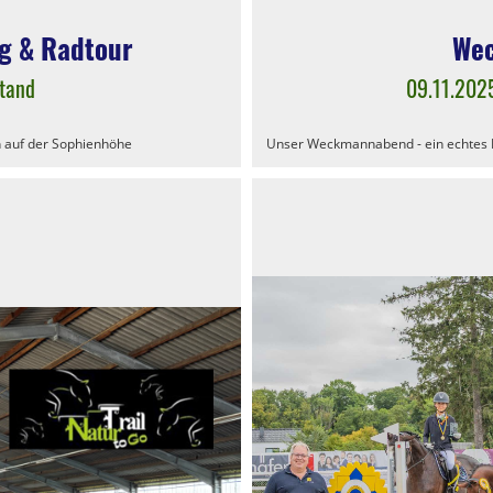
ng & Radtour
We
stand
09.11.202
n auf der Sophienhöhe
Unser Weckmannabend - ein echtes H